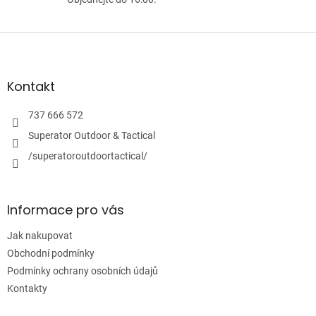
Z
á
p
a
Kontakt
t
í
737 666 572
Superator Outdoor & Tactical
/superatoroutdoortactical/
Informace pro vás
Jak nakupovat
Obchodní podmínky
Podmínky ochrany osobních údajů
Kontakty