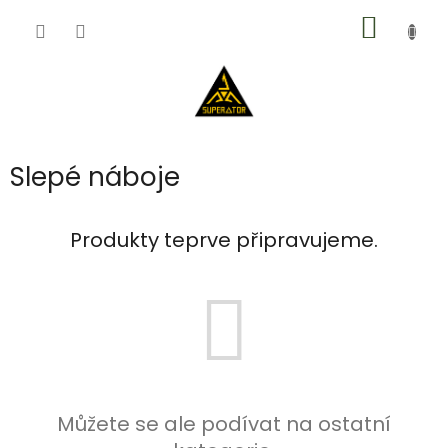
Přejít
NÁKUP
na
obsah
KOŠÍK
Slepé náboje
Produkty teprve připravujeme.
Můžete se ale podívat na ostatní