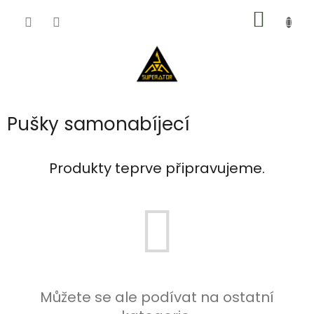
Přejít
NÁKUP
na
obsah
KOŠÍK
Pušky samonabíjecí
Produkty teprve připravujeme.
Můžete se ale podívat na ostatní