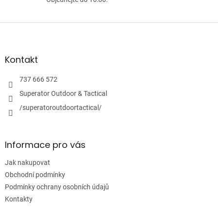
Z
á
p
a
Kontakt
t
í
737 666 572
Superator Outdoor & Tactical
/superatoroutdoortactical/
Informace pro vás
Jak nakupovat
Obchodní podmínky
Podmínky ochrany osobních údajů
Kontakty