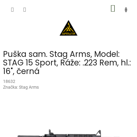
Přejít
NÁKUP
na
obsah
KOŠÍK
Puška sam. Stag Arms, Model:
STAG 15 Sport, Ráže: .223 Rem, hl.:
16", černá
18632
Značka:
Stag Arms