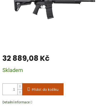
32 889,08 Kč
Měrná
Skladem
cena:
Přidat do košíku
Detailní informace