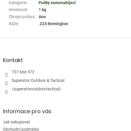
Kategorie
:
Pušky samonabíjecí
Hmotnost
:
1 kg
Zbrojní průkaz
:
Ano
Ráže
:
.223 Remington
Z
á
p
a
Kontakt
t
í
737 666 572
Superator Outdoor & Tactical
/superatoroutdoortactical/
Informace pro vás
Jak nakupovat
Obchodní podmínky