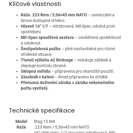
Klíčové vlastnosti
Ráže .223 Rem / 5,56×45 mm NATO
– univerzální a
široce dostupné střelivo.
Hlaveň 16" 1/7
– nitridovaná, Mil-Spec, odolná proti
opotřebení.
Mil-Spec spoušťová sestava
– osvědčená spolehlivost
a odolnost.
Šestipolohová pažba
– plně nastavitelná pro různé
střelecké situace.
Tlumič výšlehu A2 Birdcage
– redukuje záblesk a
zlepšuje kontrolu zbraně.
Sklopná mířidla
– připravena pro okamžité použití.
Zásobník v balení
– ihned připraveno ke střelbě.
Přenosná doživotní záruka
a
záruka nekonečného
počtu výstřelů
.
Technické specifikace
Model
Stag 15 M4
Ráže
.223 Rem / 5,56×45 mm NATO
16" (406 mm), 1/7 stoupání, nitridovaná, Mil-