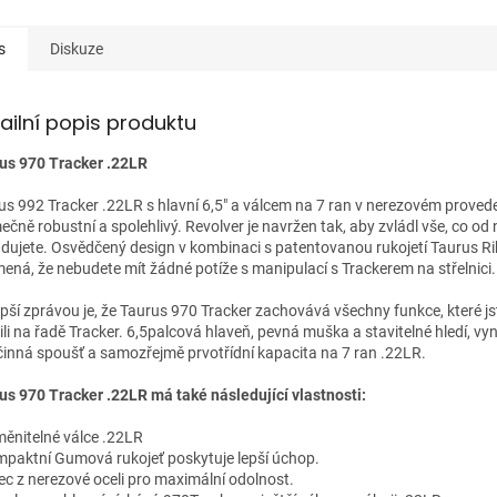
s
Diskuze
ailní popis produktu
us 970 Tracker .22LR
us 992 Tracker .22LR s hlavní 6,5" a válcem na 7 ran v nerezovém provede
ečně robustní a spolehlivý. Revolver je navržen tak, aby zvládl vše, co od 
dujete. Osvědčený design v kombinaci s patentovanou rukojetí Taurus R
ená, že nebudete mít žádné potíže s manipulací s Trackerem na střelnici.
epší zprávou je, že Taurus 970 Tracker zachovává všechny funkce, které jste
ili na řadě Tracker. 6,5palcová hlaveň, pevná muška a stavitelné hledí, vyni
činná spoušť a samozřejmě prvotřídní kapacita na 7 ran .22LR.
us 970 Tracker .22LR má také následující vlastnosti:
měnitelné válce .22LR
mpaktní Gumová rukojeť poskytuje lepší úchop.
lec z nerezové oceli pro maximální odolnost.