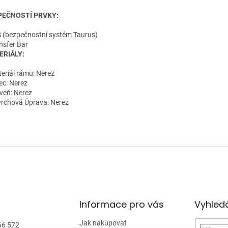
PEČNOSTÍ PRVKY:
S (bezpečnostní systém Taurus)
ansfer Bar
ERIÁLY:
teriál rámu: Nerez
ec: Nerez
aveň: Nerez
vrchová Úprava: Nerez
Informace pro vás
Vyhled
Jak nakupovat
66 572