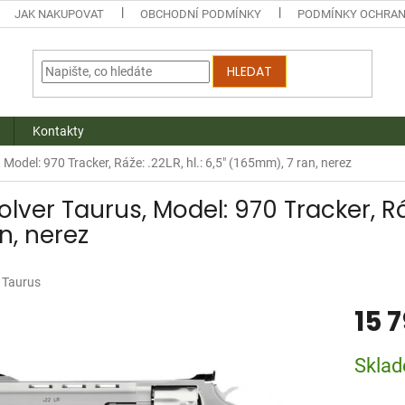
JAK NAKUPOVAT
OBCHODNÍ PODMÍNKY
PODMÍNKY OCHRAN
HLEDAT
Kontakty
 Model: 970 Tracker, Ráže: .22LR, hl.: 6,5" (165mm), 7 ran, nerez
lver Taurus, Model: 970 Tracker, Ráž
n, nerez
:
Taurus
15 
Měrná
Skla
cena: