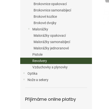
n
Brokovnice opakovací
e
Brokovnice samonabíjecí
l
Brokové kozlice
Brokové dvojky
Malorážky
Malorážky opakovací
Malorážky samonabíjecí
Malorážky jednoranové
Pistole
Revolvery
Vzduchovky a plynovky
Optika
Nože a sekery
Přijímáme online platby