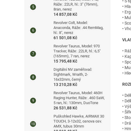
• S 
Ráže: .22LR, hl.: 3" (76mm),
• Hl
8ran, nerez
• Er
14 857,08 Kč
• Mul
Revolver Colt, Model:
• Sc
Anaconda, Ráže: .44 RemMag,
• Vh
hl.: 8", nerez
61 501,08 Kč
VLA
Revolver Taurus, Model: 970
• Rá
Tracker, Ráže: .22LR, hl.: 6,5"
(165mm), 7 ran, nerez
• Kap
15 795,48 Kč
• Sp
• Mu
Digitální NV zaměřovač
• Hle
Sightmark, Wraith, 2-
16x32mm, černý
ROZ
13 210,28 Kč
Revolver Taurus, Model: 460H
• Dé
Raging Hunter, Ráže: .460 SaW,
• Dé
5 ran, hl.: 130mm, DuoTone
• Vý
26 531,88 Kč
• Ší
Puškohled Hawke, AIRMAX 30
• Sto
TOUCH, 3-12x32, osnova osv.
• Drá
AMX, tubus 30mm
• Hm