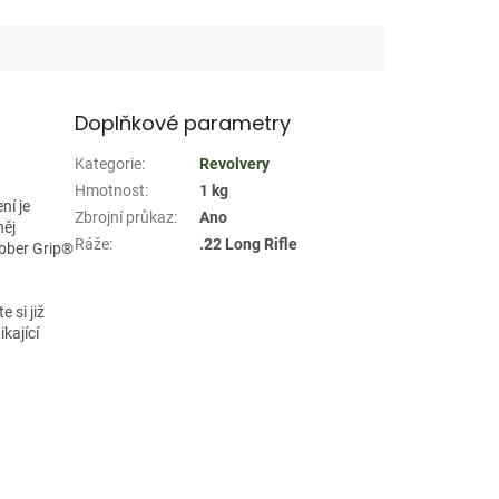
Doplňkové parametry
Kategorie
:
Revolvery
Hmotnost
:
1 kg
ní je
Zbrojní průkaz
:
Ano
něj
Ráže
:
.22 Long Rifle
ibber Grip®
 si již
kající