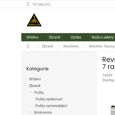
Přejít
737 666 572
na
obsah
Střelivo
Zbraně
Optika
Nože a sekery
Domů
Zbraně
Revolvery
Revolver Taurus,
P
Revo
o
Přeskočit
s
7 ra
Kategorie
kategorie
t
r
14039
Střelivo
Značka
a
Zbraně
n
n
Pušky
í
Pušky opakovací
p
Pušky samonabíjecí
a
Brokovnice