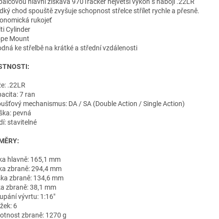
6palcovou hlavní získává 970Tracker největší výkon s náboji .22LR
adký chod spouště zvyšuje schopnost střelce střílet rychle a přesně.
gonomická rukojeť
ti Cylinder
ope Mount
odná ke střelbě na krátké a střední vzdálenosti
STNOSTI:
že: .22LR
acita: 7 ran
oušťový mechanismus: DA / SA (Double Action / Single Action)
ška: pevná
dí: stavitelné
MĚRY:
lka hlavně: 165,1 mm
lka zbraně: 294,4 mm
ška zbraně: 134,6 mm
řka zbraně: 38,1 mm
upání vývrtu: 1:16"
žek: 6
otnost zbraně: 1270 g