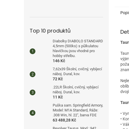
Popi
Top 10 produktů
Det
Diabolky DIABOLO STANDARD
Taur
4,5mm (500ks) s půlkulatou
hlavičkou jsou vhodné pro
Taur
hobby střelbu.
výjim
146 Kč
poža
7,62x39 Školní, cvičný, vybíjecí
znam
náboj. Dural, kov.
72 Kč
Nejl
oblíb
.22LR Školní, cvičný, vybíjecí
dvoj
náboj. Dural, kov.
11 Kč
Taur
Puška sam. Springfield Armory,
Model: M1A Standard, Ráže:
• Vy
.308 Win, hl. 22", barva FDE
• Ko
63 488,28 Kč
• Vá
Revolver Taurus, Mod.: 942,