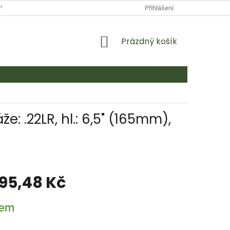
Y OSOBNÍCH ÚDAJŮ
KONTAKTY
Přihlášení
NÁKUPNÍ
Prázdný košík
KOŠÍK
e: .22LR, hl.: 6,5" (165mm),
795,48 Kč
dem